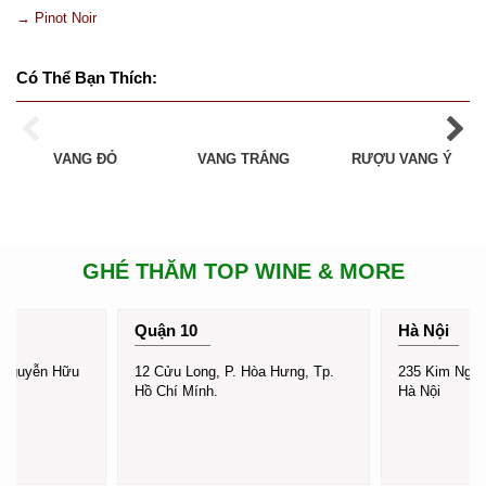
→ Pinot Noir
Có Thể Bạn Thích:
VANG ĐỎ
VANG TRẮNG
RƯỢU VANG Ý
GHÉ THĂM TOP WINE & MORE
Quận 10
Hà Nội
 Nguyễn Hữu
12 Cửu Long, P. Hòa Hưng, Tp.
235 Kim Ngưu,
Hồ Chí Mính.
Hà Nội