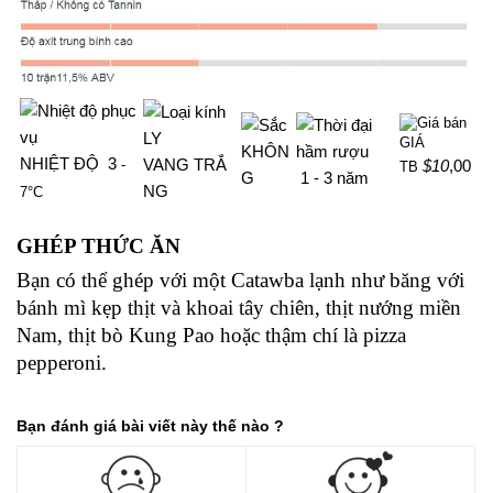
LY
GIÁ
KHÔN
NHIỆT ĐỘ 3
VANG TRẮ
$10
,00
-
TB
G
1 - 3
năm
NG
7°C
GHÉP THỨC ĂN
Bạn có thể ghép với một Catawba lạnh như băng với
bánh mì kẹp thịt và khoai tây chiên, thịt nướng miền
Nam, thịt bò Kung Pao hoặc thậm chí là pizza
pepperoni.
Bạn đánh giá bài viết này thế nào ?