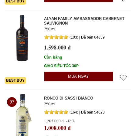
BEST BUY
XEM THÊM:
CÁC BÀI VIẾT &TIP CHIA SẺ KINH NGHIỆM
ALYAN FAMILY AMBASSADOR CABERNET
SAUVIGNON
THƯỞNG THƯỞNG THỨC RƯỢU VANG
750 ml
(103) | Đã bán 64339
1.598.000 đ
Còn hàng
GIAO SIÊU TỐC 30P
MUA NGAY
BEST BUY
RONCO DI SASSI BIANCO
97
750 ml
(164) | Đã bán 54623
1.205.000 đ
-16%
1.008.000 đ