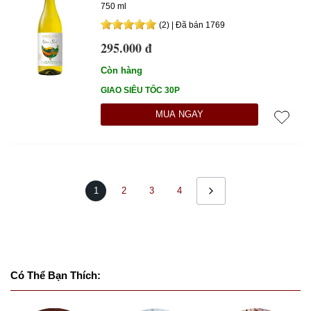
750 ml
(2) | Đã bán 1769
295.000 đ
Còn hàng
GIAO SIÊU TỐC 30P
MUA NGAY
1
2
3
4
Có Thể Bạn Thích: