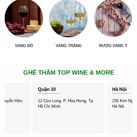
VANG ĐỎ
VANG TRẮNG
RƯỢU VANG Ý
GHÉ THĂM TOP WINE & MORE
Quận 10
Hà Nội
 Nguyễn Hữu
12 Cửu Long, P. Hòa Hưng, Tp.
235 Kim Ngưu,
Hồ Chí Mính.
Hà Nội