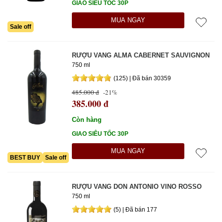
GIAO SIÊU TỐC 30P
MUA NGAY
Sale off
RƯỢU VANG ALMA CABERNET SAUVIGNON
750 ml
(125) | Đã bán 30359
485.000 đ
-21%
385.000 đ
Còn hàng
GIAO SIÊU TỐC 30P
MUA NGAY
BEST BUY
Sale off
RƯỢU VANG DON ANTONIO VINO ROSSO
750 ml
(5) | Đã bán 177