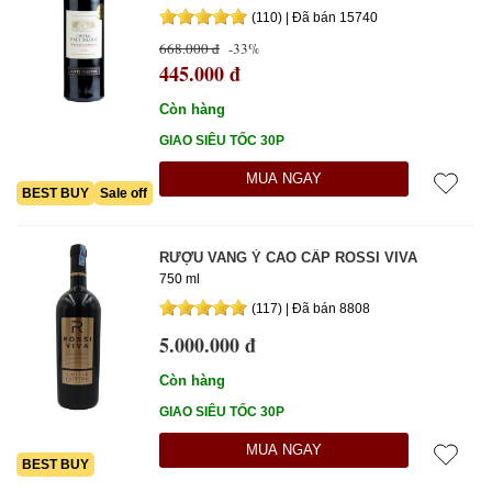
(110) | Đã bán 15740
668.000 đ
-33%
445.000 đ
Còn hàng
GIAO SIÊU TỐC 30P
MUA NGAY
BEST BUY
Sale off
RƯỢU VANG Ý CAO CẤP ROSSI VIVA
750 ml
(117) | Đã bán 8808
5.000.000 đ
Còn hàng
GIAO SIÊU TỐC 30P
MUA NGAY
BEST BUY