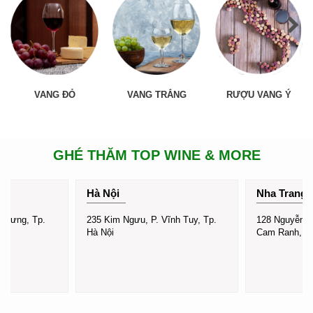
VANG ĐỎ
VANG TRẮNG
RƯỢU VANG Ý
GHÉ THĂM TOP WINE & MORE
Hà Nội
Nha Trang
a Hưng, Tp.
235 Kim Ngưu, P. Vĩnh Tuy, Tp.
128 Nguyễn C
Hà Nội
Cam Ranh, K