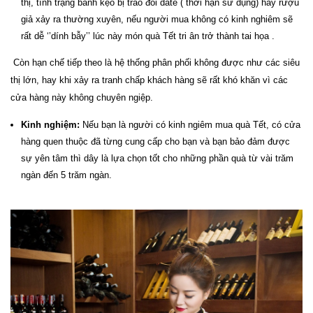
thị, tình trạng bánh kẹo bị tráo đổi date ( thời hạn sử dụng) hay rượu
giả xảy ra thường xuyên, nếu người mua không có kinh nghiêm sẽ
rất dễ ‘’dính bẫy’’ lúc này món quà Tết tri ân trở thành tai họa .
Còn hạn chế tiếp theo là hệ thống phân phối không được như các siêu
thị lớn, hay khi xảy ra tranh chấp khách hàng sẽ rất khó khăn vì các
cửa hàng này không chuyên ngiệp.
Kinh nghiệm:
Nếu bạn là người có kinh ngiêm mua quà Tết, có cửa
hàng quen thuộc đã từng cung cấp cho bạn và bạn bảo đảm được
sự yên tâm thì dây là lựa chọn tốt cho những phần quà từ vài trăm
ngàn đến 5 trăm ngàn.