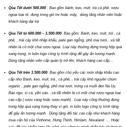
Qùa Tết dưới 500.000
: Bao gồm bánh, kẹo, mứt, trà cà phê, rượu
ngoại loại rẻ, đựng trong giỏ tre hoặc mây, dùng tặng nhân viên hoặc
khách hàng đại trà
Qùa Tết từ 600.000 – 1.500.000
. Bao gồm: Bánh, kẹo, mứt, trà , cà
phê, , trái cậy khô nhập khẩu, pate gan ngỗng, phô mai tươi…và tất
nhiên là có một chai rượu ngoại. Loại này thuờng đựng trong hộp quà
sang trọng, in luôn logo công ty kính tặng để gây ấn tượng mạnh.
Dùng tặng nhân viên cấp quản lý trở lên, khách hàng cao cấp…
Qùa Tết trên 1.500.000
. Bao gồm chủ yếu các món nhập khẩu cao
cấp như Bánh, kẹo, mứt, trà , cà phê, , trái cậy khô nguyên chùm
organic , pate gan ngỗng, phô mai tươi, trứng cá muối đen Na Uy,
Bào ngư, vi cá, yến sào…và tất nhiên là có một chai rượu ngoại loại
cao cấp ( rượu vang hoặc rượu mạnh) . Loại này cũng thuờng đựng
trong hộp quà sang trọng thay vì giỏ, in luôn logo công ty kính tặng
để gây ấn tượng mạnh. Dùng tặng đối tác cao cấp như khách hàng
mua căn hộ của Vinhome, Hưng Thịnh, Himlam, Novaland … Hoặc
các đối tác chiến lược lâu năm của công ty mình nhằn bày tỏ lòng tri