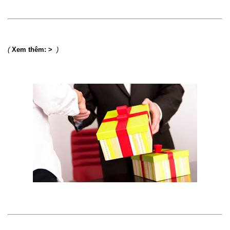
(
Xem thêm: >
)