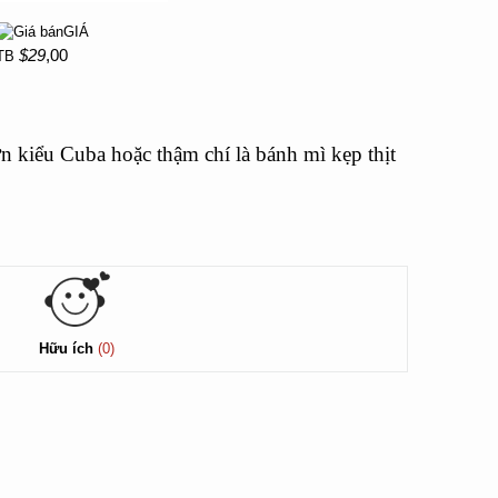
GIÁ
$29
,00
TB
ợn kiểu Cuba hoặc thậm chí là bánh mì kẹp thịt
Hữu ích
(0)