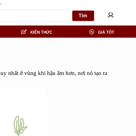
ĐĂNG KÝ NẾM THỬ MIỄN PHÍ
Tìm
KIẾN THỨC
GIÁ TỐT
duy nhất ở vùng khí hậu ấm hơn, nơi nó tạo ra