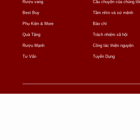
Rượu vang
Câu chuyện của chúng tôi
Best Buy
Tầm nhìn và sứ mệnh
Phụ Kiện & More
Báo chí
Quà Tặng
Trách nhiệm xã hội
Rượu Mạnh
Công tác thiện nguyện
Tư Vấn
Tuyển Dụng
© 2015 Công Ty TNHH TMDV Blue Ocean
Giấy chứng nhận đăng ký doanh nghiệp: 0313400253 do sở KH
Địa chỉ: 12 Cửu Long, P. Hòa Hưng, TP. Hồ Chí Minh,
Email: wine@topwine.com.vn | Điện thoại: 028 6682 11 88
-------------------
KHÔNG BÁN RƯỢU, BIA CHO NGƯỜI DƯỚI 18 TUỔI.