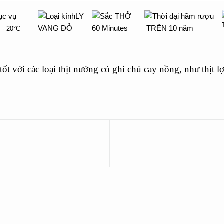
LY
THỞ
VANG ĐỎ
60 Minutes
TRÊN
10 năm
 - 20°C
ốt với các loại thịt nướng có ghi chú cay nồng, như thịt l