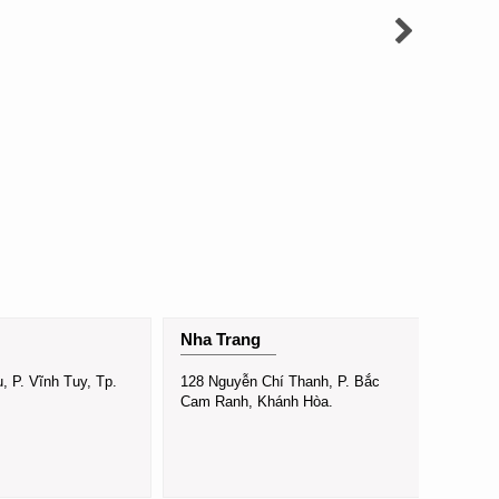
Nha Trang
Gò V
 P. Vĩnh Tuy, Tp.
128 Nguyễn Chí Thanh, P. Bắc
80 Dươ
Cam Ranh, Khánh Hòa.
Nhơn, 