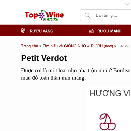
KHUYẾN MÃI LÊN ĐẾN 50%
RƯỢU VANG
RƯỢU MẠNH
Trang chủ
>
Tìm hiểu về GIỐNG NHO & RƯỢU (new)
>
Petit Ver
Petit Verdot
Được coi là một loại nho pha trộn nhỏ ở Bordeau
màu đỏ toàn thân mịn màng.