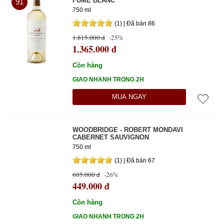
FUMÉ BLANC
91
750 ml
(1) | Đã bán 86
1.815.000 đ
-25%
1.365.000 đ
Còn hàng
GIAO NHANH TRONG 2H
MUA NGAY
WOODBRIDGE - ROBERT MONDAVI
CABERNET SAUVIGNON
750 ml
(1) | Đã bán 67
605.000 đ
-26%
449.000 đ
Còn hàng
GIAO NHANH TRONG 2H