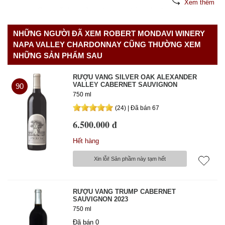
Xem thêm
Rượu rất êm, một ít chua, giao hàng nhanh chóng 5 sao
Chất lượng tốt
Giao hàng nhanh
Giá hợp lý
NHỮNG NGƯỜI ĐÃ XEM ROBERT MONDAVI WINERY
Phục vụ chu đáo
Thông tin đầy đủ
NAPA VALLEY CHARDONNAY CŨNG THƯỜNG XEM
NHỮNG SẢN PHẨM SAU
Thảo luận
4 năm trước
Hữu ích
RƯỢU VANG SILVER OAK ALEXANDER
VALLEY CABERNET SAUVIGNON
90
750 ml
(24) | Đã bán 67
6.500.000 đ
Hết hàng
Xin lỗi! Sản phầm này tạm hết
RƯỢU VANG TRUMP CABERNET
SAUVIGNON 2023
750 ml
Đã bán 0