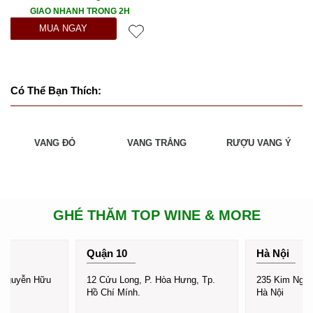
GIAO NHANH TRONG 2H
MUA NGAY
Có Thể Bạn Thích:
VANG ĐỎ
VANG TRẮNG
RƯỢU VANG Ý
GHÉ THĂM TOP WINE & MORE
Quận 10
Hà Nội
 Nguyễn Hữu
12 Cửu Long, P. Hòa Hưng, Tp.
235 Kim Ngưu,
Hồ Chí Mính.
Hà Nội