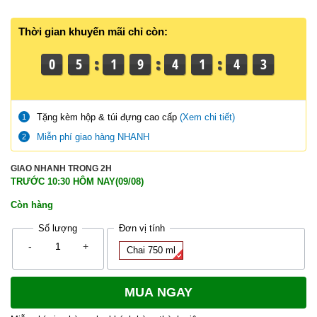
Thời gian khuyến mãi chỉ còn:
0
5
1
9
4
1
4
3
Tặng kèm hộp & túi đựng cao cấp
(Xem chi tiết)
1
Miễn phí giao hàng NHANH
2
GIAO NHANH TRONG 2H
TRƯỚC 10:30 HÔM NAY(09/08)
Còn hàng
Số lượng
Đơn vị tính
So luong
-
+
Chai 750 ml