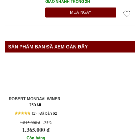
GIAO NHANH TRONG 2H
MUA NGAY
SẢN PHẨM BẠN ĐÃ XEM GẦN ĐÂY
ROBERT MONDAVI WINERY
NAPA VALLEY CHARDONNAY
750 ML
(1) | Đã bán 62
1.815.000 đ
-25%
1.365.000 đ
Còn hàng