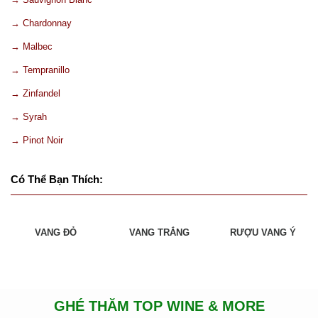
→ Chardonnay
→ Malbec
→ Tempranillo
→ Zinfandel
→ Syrah
→ Pinot Noir
Có Thể Bạn Thích:
VANG ĐỎ
VANG TRẮNG
RƯỢU VANG Ý
GHÉ THĂM TOP WINE & MORE