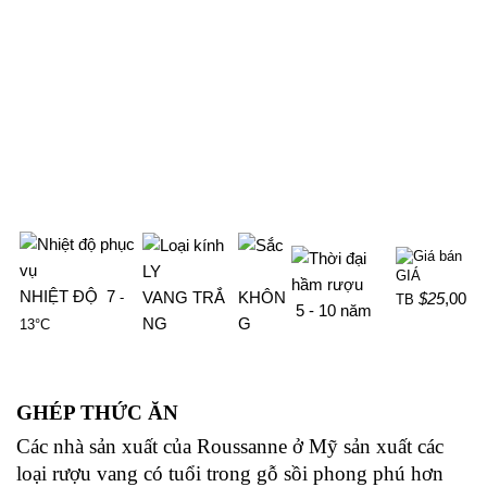
LY
GIÁ
NHIỆT ĐỘ 7
VANG TRẮ
KHÔN
$25
,00
-
TB
5 - 10
năm
NG
G
13°C
GHÉP THỨC ĂN
Các nhà sản xuất của Roussanne ở Mỹ sản xuất các
loại rượu vang có tuổi trong gỗ sồi phong phú hơn