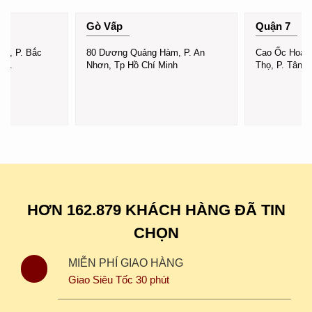
Gò Vấp
Quận 7
nh, P. Bắc
80 Dương Quảng Hàm, P. An
Cao Ốc Hoàn
Hòa.
Nhơn, Tp Hồ Chí Minh
Thọ, P. Tân 
HƠN 162.879 KHÁCH HÀNG ĐÃ TIN
CHỌN
MIỄN PHÍ GIAO HÀNG
Giao Siêu Tốc 30 phút