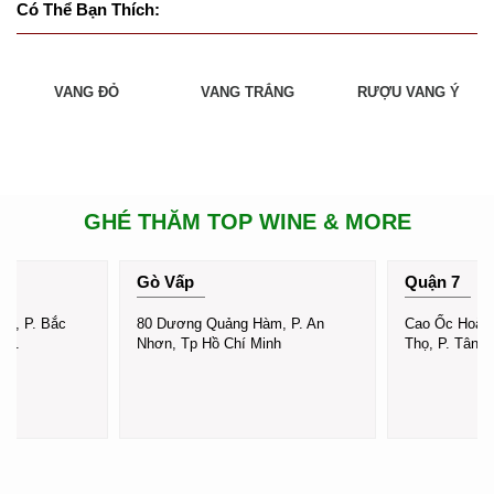
Có Thể Bạn Thích:
VANG ĐỎ
VANG TRẮNG
RƯỢU VANG Ý
GHÉ THĂM TOP WINE & MORE
Gò Vấp
Quận 7
nh, P. Bắc
80 Dương Quảng Hàm, P. An
Cao Ốc Hoàn
Hòa.
Nhơn, Tp Hồ Chí Minh
Thọ, P. Tân 