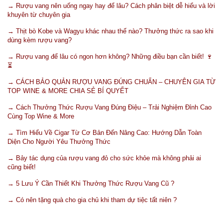
→ Rượu vang nên uống ngay hay để lâu? Cách phân biệt dễ hiểu và lời
khuyên từ chuyên gia
→ Thịt bò Kobe và Wagyu khác nhau thế nào? Thưởng thức ra sao khi
dùng kèm rượu vang?
→ Rượu vang để lâu có ngon hơn không? Những điều bạn cần biết! 🍷
⏳
→ CÁCH BẢO QUẢN RƯỢU VANG ĐÚNG CHUẨN – CHUYÊN GIA TỪ
TOP WINE & MORE CHIA SẺ BÍ QUYẾT
→ Cách Thưởng Thức Rượu Vang Đúng Điệu – Trải Nghiệm Đỉnh Cao
Cùng Top Wine & More
→ Tìm Hiểu Về Cigar Từ Cơ Bản Đến Nâng Cao: Hướng Dẫn Toàn
Diện Cho Người Yêu Thưởng Thức
→ Bảy tác dụng của rượu vang đỏ cho sức khỏe mà không phải ai
cũng biết!
→ 5 Lưu Ý Cần Thiết Khi Thưởng Thức Rượu Vang Cũ ?
→ Có nên tặng quà cho gia chủ khi tham dự tiệc tất niên ?