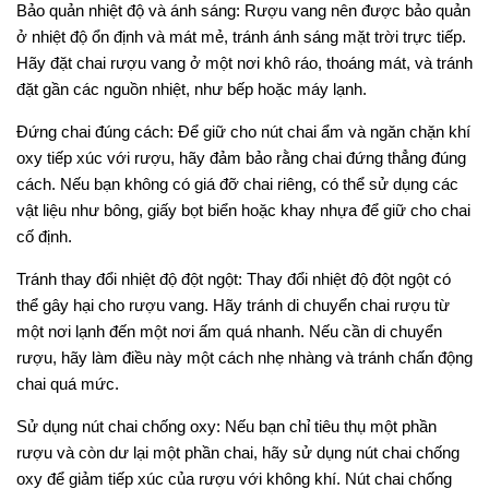
Bảo quản nhiệt độ và ánh sáng: Rượu vang nên được bảo quản
ở nhiệt độ ổn định và mát mẻ, tránh ánh sáng mặt trời trực tiếp.
Hãy đặt chai rượu vang ở một nơi khô ráo, thoáng mát, và tránh
đặt gần các nguồn nhiệt, như bếp hoặc máy lạnh.
Đứng chai đúng cách: Để giữ cho nút chai ẩm và ngăn chặn khí
oxy tiếp xúc với rượu, hãy đảm bảo rằng chai đứng thẳng đúng
cách. Nếu bạn không có giá đỡ chai riêng, có thể sử dụng các
vật liệu như bông, giấy bọt biển hoặc khay nhựa để giữ cho chai
cố định.
Tránh thay đổi nhiệt độ đột ngột: Thay đổi nhiệt độ đột ngột có
thể gây hại cho rượu vang. Hãy tránh di chuyển chai rượu từ
một nơi lạnh đến một nơi ấm quá nhanh. Nếu cần di chuyển
rượu, hãy làm điều này một cách nhẹ nhàng và tránh chấn động
chai quá mức.
Sử dụng nút chai chống oxy: Nếu bạn chỉ tiêu thụ một phần
rượu và còn dư lại một phần chai, hãy sử dụng nút chai chống
oxy để giảm tiếp xúc của rượu với không khí. Nút chai chống