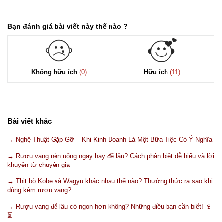
Bạn đánh giá bài viết này thế nào ?
Không hữu ích
(0)
Hữu ích
(11)
Bài viết khác
→ Nghệ Thuật Gặp Gỡ – Khi Kinh Doanh Là Một Bữa Tiệc Có Ý Nghĩa
→ Rượu vang nên uống ngay hay để lâu? Cách phân biệt dễ hiểu và lời
khuyên từ chuyên gia
→ Thịt bò Kobe và Wagyu khác nhau thế nào? Thưởng thức ra sao khi
dùng kèm rượu vang?
→ Rượu vang để lâu có ngon hơn không? Những điều bạn cần biết! 🍷
⏳