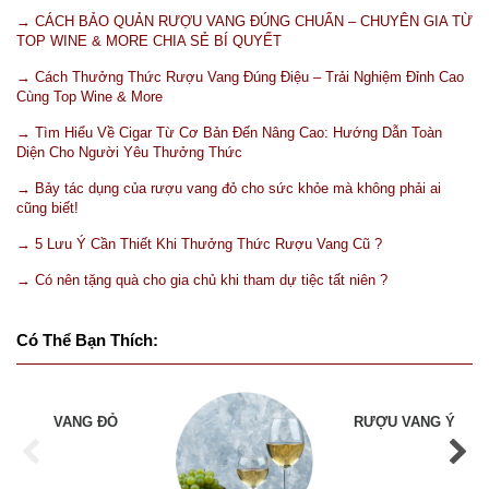
→ CÁCH BẢO QUẢN RƯỢU VANG ĐÚNG CHUẨN – CHUYÊN GIA TỪ
TOP WINE & MORE CHIA SẺ BÍ QUYẾT
→ Cách Thưởng Thức Rượu Vang Đúng Điệu – Trải Nghiệm Đỉnh Cao
Cùng Top Wine & More
→ Tìm Hiểu Về Cigar Từ Cơ Bản Đến Nâng Cao: Hướng Dẫn Toàn
Diện Cho Người Yêu Thưởng Thức
→ Bảy tác dụng của rượu vang đỏ cho sức khỏe mà không phải ai
cũng biết!
→ 5 Lưu Ý Cần Thiết Khi Thưởng Thức Rượu Vang Cũ ?
→ Có nên tặng quà cho gia chủ khi tham dự tiệc tất niên ?
Có Thể Bạn Thích:
VANG ĐỎ