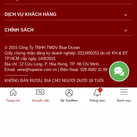
DỊCH VỤ KHÁCH HÀNG
CHÍNH SÁCH
© 2015 Công Ty TNHH TMDV Blue Ocean
Giấy chứng nhận đăng ký doanh nghiệp: 0313400253 do sở KH & ĐT
TP.HCM cấp ngày 14/8/2015
Địa chỉ: 12 Cửu Long, P. Hòa Hưng, TP. Hồ Chí Minh,
Email: wine@topwine.com.vn | Điện thoại: 028 6682 11 88
-------------------
KHÔNG BÁN RƯỢU, BIA CHO NGƯỜI DƯỚI 18 TUỔI.
3
Phương thức thanh toán
Trang chủ
Khuyến mãi
My TopWine
Thông báo
Danh mục