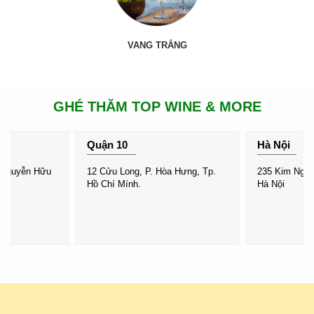
VANG TRẮNG
RƯỢU VANG Ý
GHÉ THĂM TOP WINE & MORE
Quận 10
Hà Nội
 Nguyễn Hữu
12 Cửu Long, P. Hòa Hưng, Tp.
235 Kim Ngưu,
Hồ Chí Mính.
Hà Nội