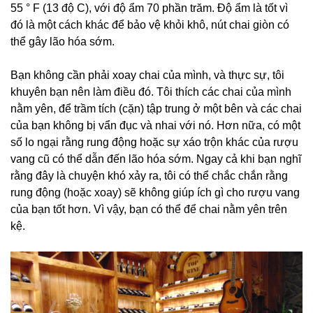
55 ° F (13 độ C), với độ ẩm 70 phần trăm. Độ ẩm là tốt vì
đó là một cách khác để bảo vệ khỏi khô, nút chai giòn có
thể gây lão hóa sớm.
Bạn không cần phải xoay chai của mình, và thực sự, tôi
khuyên bạn nên làm điều đó. Tôi thích các chai của mình
nằm yên, để trầm tích (cặn) tập trung ở một bên và các chai
của bạn không bị vẩn đục và nhai với nó. Hơn nữa, có một
số lo ngại rằng rung động hoặc sự xáo trộn khác của rượu
vang cũ có thể dẫn đến lão hóa sớm. Ngay cả khi bạn nghĩ
rằng đây là chuyện khó xảy ra, tôi có thể chắc chắn rằng
rung động (hoặc xoay) sẽ không giúp ích gì cho rượu vang
của bạn tốt hơn. Vì vậy, bạn có thể để chai nằm yên trên
kệ.