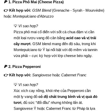
🍕 1. Pizza Phô Mai (Cheese Pizza)
👉 Kết hợp với:
GSM Blend
(Grenache - Syrah - Mourvèdre)
hoặc
Montepulciano d’Abruzzo
💡
Vì sao hợp?
Pizza phô mai cổ điển với sốt cà chua đậm vị cần
một loại rượu vang đỏ cân bằng
acid cao và vị trái
cây mượt
. GSM blend mang đến độ sâu, trong khi
Montepulciano từ Ý lại nổi bật với độ mềm và tannin
vừa phải – cực kỳ hợp với lớp cheese béo ngậy.
🍕 2. Pizza Pepperoni
👉 Kết hợp với:
Sangiovese
hoặc
Cabernet Franc
💡
Vì sao hợp?
Xúc xích cay nồng, khói nhẹ của Pepperoni cần
một ly vang đỏ
có độ chát trung bình và vị quả đỏ
tươi
, đủ sức “đối đầu” nhưng không lấn át.
Sangiovese Ý hoặc Cabernet Franc từ Pháp là lựa