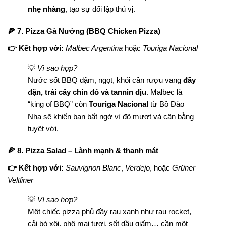
nhẹ nhàng
, tạo sự đối lập thú vị.
🍕 7. Pizza Gà Nướng (BBQ Chicken Pizza)
👉 Kết hợp với:
Malbec Argentina
hoặc
Touriga Nacional
💡
Vì sao hợp?
Nước sốt BBQ đậm, ngọt, khói cần rượu vang
đầy
đặn, trái cây chín đỏ và tannin dịu
. Malbec là
“king of BBQ” còn
Touriga Nacional
từ Bồ Đào
Nha sẽ khiến bạn bất ngờ vì độ mượt và cân bằng
tuyệt vời.
🍕 8. Pizza Salad – Lành mạnh & thanh mát
👉 Kết hợp với:
Sauvignon Blanc
,
Verdejo
, hoặc
Grüner
Veltliner
💡
Vì sao hợp?
Một chiếc pizza phủ đầy rau xanh như rau rocket,
cải bó xôi, phô mai tươi, sốt dầu giấm… cần một