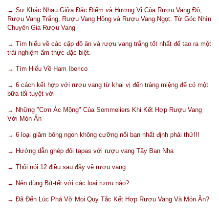
→ Sự Khác Nhau Giữa Đặc Điểm và Hương Vị Của Rượu Vang Đỏ,
Rượu Vang Trắng, Rượu Vang Hồng và Rượu Vang Ngọt: Từ Góc Nhìn
Chuyên Gia Rượu Vang
→ Tìm hiểu về các cặp đồ ăn và rượu vang trắng tốt nhất để tạo ra một
trải nghiệm ẩm thực đặc biệt.
→ Tìm Hiểu Về Ham Iberico
→ 6 cách kết hợp với rượu vang từ khai vị đến tráng miệng để có một
bữa tối tuyệt vời
→ Những "Cơn Ác Mộng" Của Sommeliers Khi Kết Hợp Rượu Vang
Với Món Ăn
→ 6 loại giăm bông ngon không cưỡng nổi bạn nhất định phải thử!!!
→ Hướng dẫn ghép đôi tapas với rượu vang Tây Ban Nha
→ Thôi nói 12 điều sau đây về rượu vang
→ Nên dùng Bít-tết với các loại rượu nào?
→ Đã Đến Lúc Phá Vỡ Mọi Quy Tắc Kết Hợp Rượu Vang Và Món Ăn?