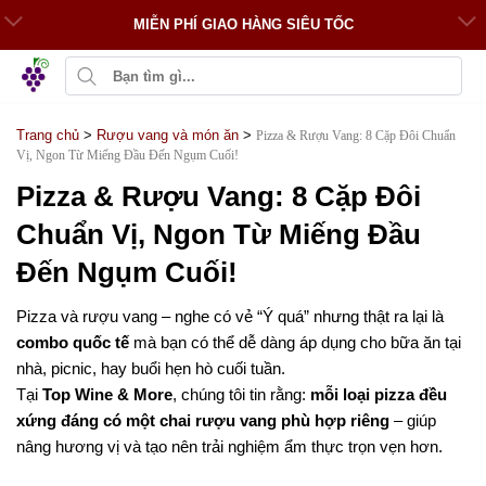
MIỄN PHÍ GIAO HÀNG SIÊU TỐC
Trang chủ
>
Rượu vang và món ăn
>
Pizza & Rượu Vang: 8 Cặp Đôi Chuẩn
Vị, Ngon Từ Miếng Đầu Đến Ngụm Cuối!
Pizza & Rượu Vang: 8 Cặp Đôi
Chuẩn Vị, Ngon Từ Miếng Đầu
Đến Ngụm Cuối!
Pizza và rượu vang – nghe có vẻ “Ý quá” nhưng thật ra lại là
combo quốc tế
mà bạn có thể dễ dàng áp dụng cho bữa ăn tại
nhà, picnic, hay buổi hẹn hò cuối tuần.
Tại
Top Wine & More
, chúng tôi tin rằng:
mỗi loại pizza đều
xứng đáng có một chai rượu vang phù hợp riêng
– giúp
nâng hương vị và tạo nên trải nghiệm ẩm thực trọn vẹn hơn.