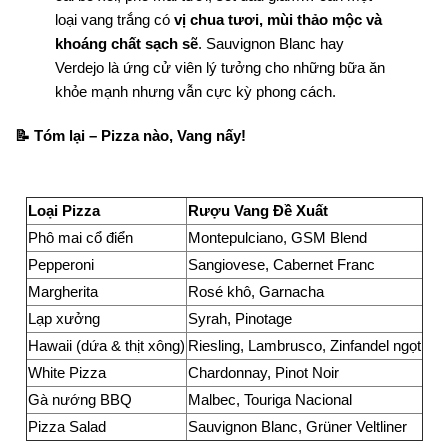
loại vang trắng có
vị chua tươi, mùi thảo mộc và
khoáng chất sạch sẽ
. Sauvignon Blanc hay
Verdejo là ứng cử viên lý tưởng cho những bữa ăn
khỏe mạnh nhưng vẫn cực kỳ phong cách.
📝 Tóm lại – Pizza nào, Vang nấy!
Loại Pizza
Rượu Vang Đề Xuất
Phô mai cổ điển
Montepulciano, GSM Blend
Pepperoni
Sangiovese, Cabernet Franc
Margherita
Rosé khô, Garnacha
Lạp xưởng
Syrah, Pinotage
Hawaii (dứa & thịt xông)
Riesling, Lambrusco, Zinfandel ngọt
White Pizza
Chardonnay, Pinot Noir
Gà nướng BBQ
Malbec, Touriga Nacional
Pizza Salad
Sauvignon Blanc, Grüner Veltliner