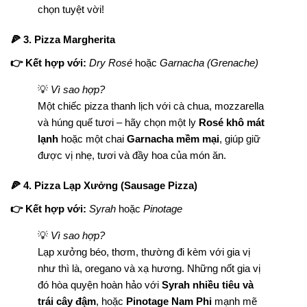
chọn tuyệt vời!
🍕 3. Pizza Margherita
👉 Kết hợp với:
Dry Rosé
hoặc
Garnacha (Grenache)
💡
Vì sao hợp?
Một chiếc pizza thanh lịch với cà chua, mozzarella
và húng quế tươi – hãy chọn một ly
Rosé khô mát
lạnh
hoặc một chai
Garnacha mềm mại
, giúp giữ
được vị nhẹ, tươi và đầy hoa của món ăn.
🍕 4. Pizza Lạp Xưởng (Sausage Pizza)
👉 Kết hợp với:
Syrah
hoặc
Pinotage
💡
Vì sao hợp?
Lạp xưởng béo, thơm, thường đi kèm với gia vị
như thì là, oregano và xạ hương. Những nốt gia vị
đó hòa quyện hoàn hảo với
Syrah nhiều tiêu và
trái cây đậm
, hoặc
Pinotage Nam Phi
mạnh mẽ