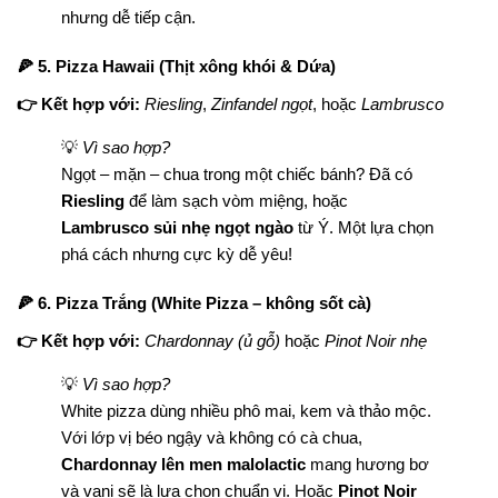
nhưng dễ tiếp cận.
🍕 5. Pizza Hawaii (Thịt xông khói & Dứa)
👉 Kết hợp với:
Riesling
,
Zinfandel ngọt
, hoặc
Lambrusco
💡
Vì sao hợp?
Ngọt – mặn – chua trong một chiếc bánh? Đã có
Riesling
để làm sạch vòm miệng, hoặc
Lambrusco sủi nhẹ ngọt ngào
từ Ý. Một lựa chọn
phá cách nhưng cực kỳ dễ yêu!
🍕 6. Pizza Trắng (White Pizza – không sốt cà)
👉 Kết hợp với:
Chardonnay (ủ gỗ)
hoặc
Pinot Noir nhẹ
💡
Vì sao hợp?
White pizza dùng nhiều phô mai, kem và thảo mộc.
Với lớp vị béo ngậy và không có cà chua,
Chardonnay lên men malolactic
mang hương bơ
và vani sẽ là lựa chọn chuẩn vị. Hoặc
Pinot Noir