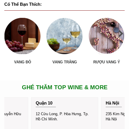
Có Thể Bạn Thích:
VANG ĐỎ
VANG TRẮNG
RƯỢU VANG Ý
GHÉ THĂM TOP WINE & MORE
Quận 10
Hà Nội
 Nguyễn Hữu
12 Cửu Long, P. Hòa Hưng, Tp.
235 Kim Ngưu,
Hồ Chí Mính.
Hà Nội