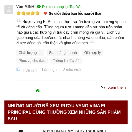
Văn MINH
Đã mua hàng tại Top Wine
Sẽ giới thiệu bạn bè, người thân
Rượu vang El Principal thực sự ấn tượng với hương vị tinh
tế và đẳng cấp. Từng ngụm rượu mang đến sự pha trộn hoàn
hảo giữa các hương vị trái cây chín mọng và gia vị. Dịch vụ
giao hàng của TopWine rất nhanh chóng và chu đáo, sản phẩm
được đóng gói cẩn thận và giao đúng hẹn
Chất lượng tốt
Giao hàng nhanh
Giá hợp lý
Phục vụ chu đáo
Thông tin đầy đủ
Thảo luận
2 năm trước
Hữu ích
Xem thêm
Hoài Đức
Đã mua hàng tại Top Wine
Sẽ giới thiệu bạn bè, người thân
NHỮNG NGƯỜI ĐÃ XEM RƯỢU VANG VINA EL
El Principal là chai rượu vang chất lượng cao, xứng đáng
với số tiền bỏ ra. Hương vị tuyệt hảo, cấu trúc cân bằng và hậu
PRINCIPAL CŨNG THƯỜNG XEM NHỮNG SẢN PHẨM
vị dài lâu. Dịch vụ giao hàng của TopWine rất tốt, sản phẩm
SAU
được đóng gói kỹ lưỡng và giao đến nhanh chóng. Tôi rất hài
lòng với trải nghiệm mua hàng này
RƯỢU VANG MY LADY CABERNET