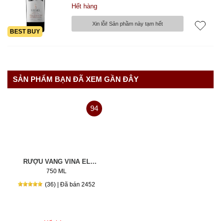
Hết hàng
Xin lỗi! Sản phầm này tạm hết
BEST BUY
SẢN PHẨM BẠN ĐÃ XEM GẦN ĐÂY
94
RƯỢU VANG VINA EL
PRINCIPAL
750 ML
(36) | Đã bán 2452