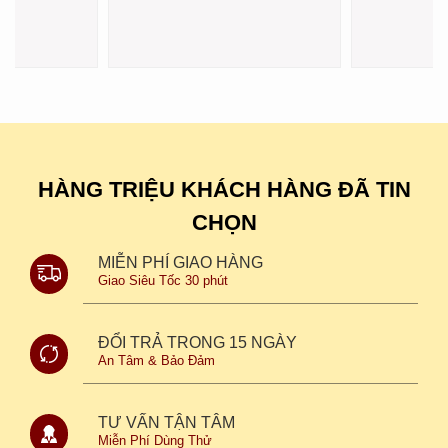
Quận 10
Hà Nội
 Nguyễn Hữu
12 Cửu Long, P. Hòa Hưng, Tp.
235 Kim Ngưu,
Hồ Chí Mính.
Hà Nội
HÀNG TRIỆU KHÁCH HÀNG ĐÃ TIN
CHỌN
MIỄN PHÍ GIAO HÀNG
Giao Siêu Tốc 30 phút