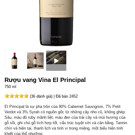
Rượu vang Vina El Principal
750 ml
(36 đánh giá) | Đã bán 2452
El Principal là sự pha trộn của 90% Cabernet Sauvignon, 7% Petit
Verdot và 3% Syrah có nguồn gốc từ những cây nho cũ, không ghép.
Sâu, màu đỏ ruby ​​mãnh liệt, màu đen của trái cây và mùi hương của
gỗ sồi, ghi chú gỗ tích hợp tốt, cấu trúc tuyệt vời và cân bằng. Tannin
chín và hiện tại, thanh lịch và tinh vi trong miệng, một biểu hiện tinh
khiết của thổ nhưỡng.