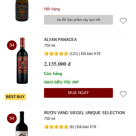
Hết hàng
Xin lỗi! Sản phầm này tạm hết
ALYAN PANACEA
94
750 ml
(121) | Đã bán 678
2.135.000 đ
Còn hàng
GIAO SIÊU TỐC 30P
MUA NGAY
BEST BUY
RƯỢU VANG SIEGEL UNIQUE SELECTION
94
750 ml
(6) | Đã bán 678