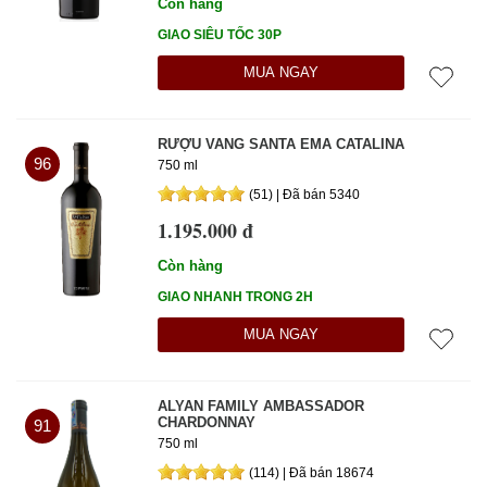
Còn hàng
Thảo luận
3 năm trước
Hữu ích
GIAO SIÊU TỐC 30P
MUA NGAY
Gia Hân
Đã mua hàng tại Top Wine
Sẽ giới thiệu bạn bè, người thân
RƯỢU VANG SANTA EMA CATALINA
Rượu vang El Principal là sự lựa chọn tuyệt vời cho những
96
750 ml
người thích những loại rượu vang đậm đà và tròn trịa.
(51) | Đã bán 5340
Chất lượng tốt
Giao hàng nhanh
Giá hợp lý
1.195.000 đ
Phục vụ chu đáo
Thông tin đầy đủ
Còn hàng
Thảo luận
3 năm trước
Hữu ích
GIAO NHANH TRONG 2H
MUA NGAY
2
3
4
»
1
ALYAN FAMILY AMBASSADOR
CHARDONNAY
91
750 ml
(114) | Đã bán 18674