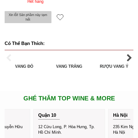
Hết hàng
Xin lỗi! Sản phầm này tạm
hết
Có Thể Bạn Thích:
VANG TRẮNG
RƯỢU VANG Ý
VANG ĐỎ
GHÉ THĂM TOP WINE & MORE